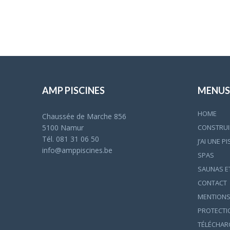
AMP PISCINES
MENUS
HOME
Chaussée de Marche 856
CONSTRUIR
5100 Namur
Tél. 081 31 06 50
J’AI UNE P
info@amppiscines.be
SPAS
SAUNAS E
CONTACT
MENTIONS
PROTECTI
TÉLÉCHARG