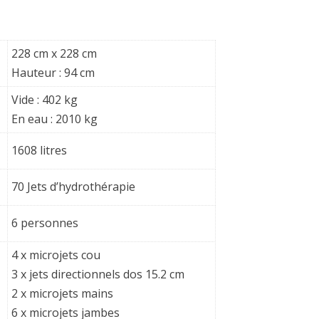
228 cm x 228 cm
Hauteur : 94 cm
Vide : 402 kg
En eau : 2010 kg
1608 litres
70 Jets d’hydrothérapie
6 personnes
4 x microjets cou
3 x jets directionnels dos 15.2 cm
2 x microjets mains
6 x microjets jambes