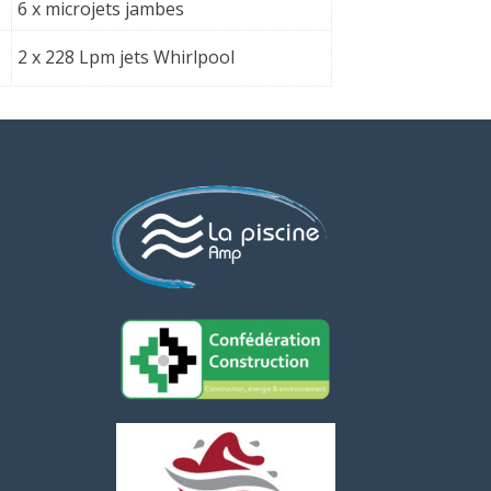
6 x microjets jambes
2 x 228 Lpm jets Whirlpool
Assistant AMP Piscines
Actuellement fermé
Quels sont vos horaires ?
Où êtes-vous situés ?
Proposez-vous des devis gratuits ?
Quels types de piscines construisez-vous ?