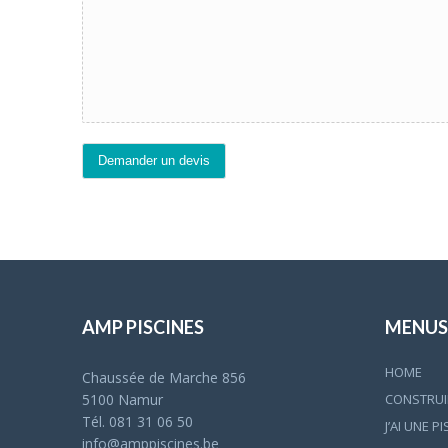
Demander un devis
AMP PISCINES
MENUS
HOME
Chaussée de Marche 856
CONSTRUIR
5100 Namur
Tél. 081 31 06 50
J’AI UNE P
info@amppiscines.be