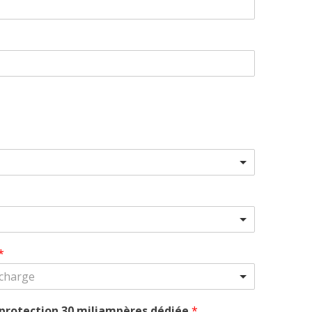
*
 charge
 protection 30 miliampères dédiée
*