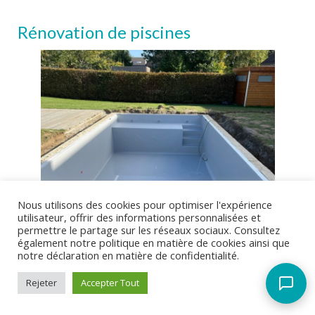
Rénovation de piscines
Assistant AMP Piscines
Actuellement fermé
Quels sont vos horaires ?
Où êtes-vous situés ?
Proposez-vous des devis gratuits ?
Quels types de piscines construisez-vous ?
Faites-vous de l'entretien de piscine ?
Nous utilisons des cookies pour optimiser l'expérience
utilisateur, offrir des informations personnalisées et
permettre le partage sur les réseaux sociaux. Consultez
également notre politique en matière de cookies ainsi que
notre déclaration en matière de confidentialité.
Rejeter
Accepter Tout
Votre piscine prend de l’âge et a besoin d’une