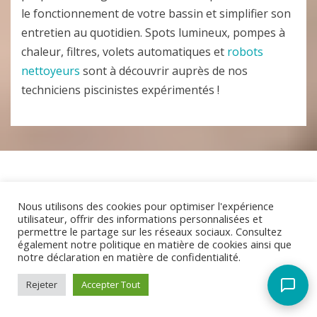
le fonctionnement de votre bassin et simplifier son
entretien au quotidien. Spots lumineux, pompes à
chaleur, filtres, volets automatiques et
robots
Assistant AMP Piscines
Actuellement fermé
nettoyeurs
sont à découvrir auprès de nos
techniciens piscinistes expérimentés !
Quels sont vos horaires ?
Où êtes-vous situés ?
Proposez-vous des devis gratuits ?
Quels types de piscines construisez-vous ?
Faites-vous de l'entretien de piscine ?
Nous utilisons des cookies pour optimiser l'expérience
utilisateur, offrir des informations personnalisées et
permettre le partage sur les réseaux sociaux. Consultez
également notre politique en matière de cookies ainsi que
notre déclaration en matière de confidentialité.
Rejeter
Accepter Tout