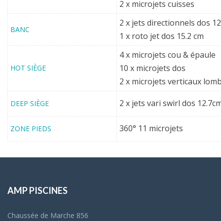
2 x microjets cuisses
2 x jets directionnels dos 1
BANC
1 x roto jet dos 15.2 cm
4 x microjets cou & épaule
10 x microjets dos
HOT SIÈGE
2 x microjets verticaux lom
2 x jets vari swirl dos 12.
DEEP SIÈGE
360° 11 microjets
ZONE PIEDS
AMP PISCINES
Chaussée de Marche 856