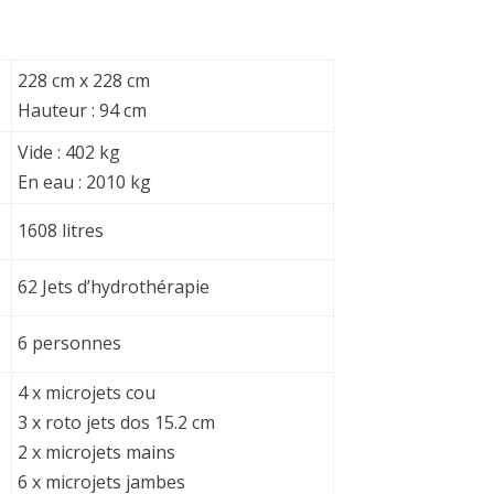
228 cm x 228 cm
Hauteur : 94 cm
Vide : 402 kg
En eau : 2010 kg
1608 litres
62 Jets d’hydrothérapie
6 personnes
4 x microjets cou
3 x roto jets dos 15.2 cm
2 x microjets mains
6 x microjets jambes