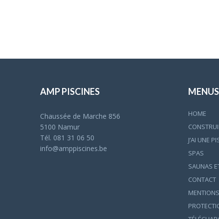
AMP PISCINES
MENUS
HOME
Chaussée de Marche 856
CONSTRUIR
5100 Namur
Tél. 081 31 06 50
J’AI UNE P
info@amppiscines.be
SPAS
SAUNAS E
CONTACT
MENTIONS
PROTECTI
TÉLÉCHARG