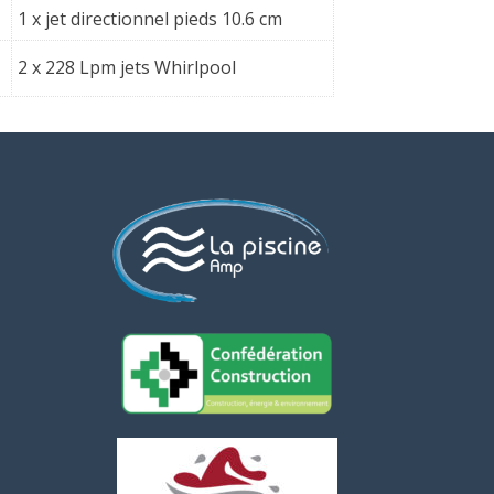
1 x jet directionnel pieds 10.6 cm
2 x 228 Lpm jets Whirlpool
Assistant AMP Piscines
Ouvert maintenant
Quels sont vos horaires ?
Où êtes-vous situés ?
Proposez-vous des devis gratuits ?